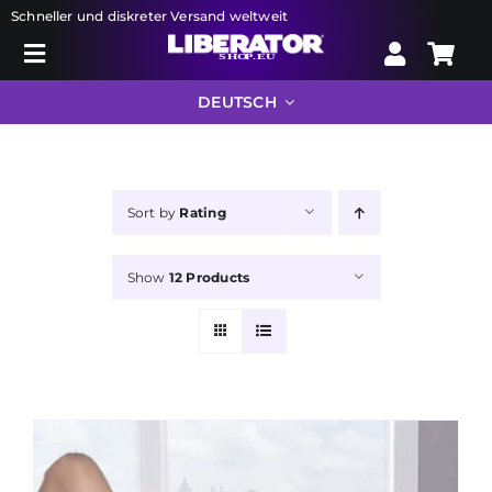
Skip
Schneller und diskreter Versand weltweit
to
Toggle
content
Search
Navigation
DEUTSCH
for:
Liberator
Sort by
Rating
Bondage
Show
12 Products
Sexspielzeug
Drogerie
Info