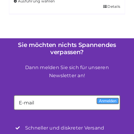
Ausführung wählen
Details
Dieses
Produkt
weist
mehrere
Varianten
Sie möchten nichts Spannendes
auf.
verpassen?
Die
Optionen
Dann melden Sie sich für unseren
können
Newsletter an!
auf
der
Produktseite
Anmelden
gewählt
werden
Schneller und diskreter Versand