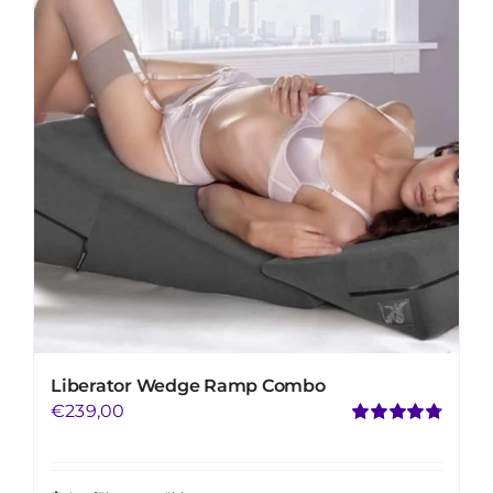
Mijn Account
Winkelwagen
Liberator Wedge Ramp Combo
€
239,00
Bewertet
mit
4.79
von
5