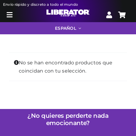
Skip
Envío rápido y discreto a todo el mundo
to
Toggle
content
Search
Navigation
ESPAÑOL
for:
Liberator
No se han encontrado productos que
Bondage
coincidan con tu selección.
Juguetes sexuales
Farmacia
¿No quieres perderte nada
emocionante?
Info