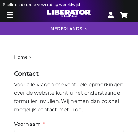
Ga
Snelle en discrete verzending wereldwijd
naar
Toggle
inhoud
Zoeken
Navigation
NEDERLANDS
naar:
Liberator
Home
»
Contact
Bondage
Contact
Voor alle vragen of eventuele opmerkingen
Toys
over de website kunt u het onderstaande
formulier invullen. Wij nemen dan zo snel
mogelijk contact met u op.
Drogist
Voornaam
Info