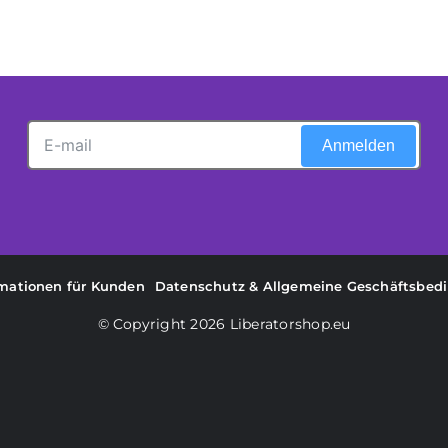
auf.
Die
onen
Optionen
en
können
auf
Anmelden
der
ktseite
Produktseite
hlt
gewählt
en
werden
rmationen für Kunden
Datenschutz & Allgemeine Geschäftsbed
© Copyright 2026
Liberatorshop.eu