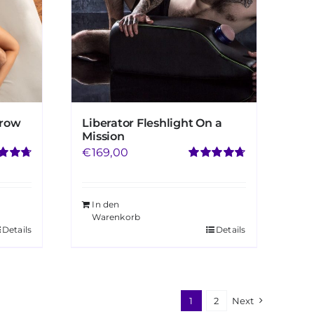
hrow
Liberator Fleshlight On a
Mission
€
169,00
rtet
Bewertet
75
von
mit
4.73
von
5
In den
Warenkorb
Details
Details
1
2
Next