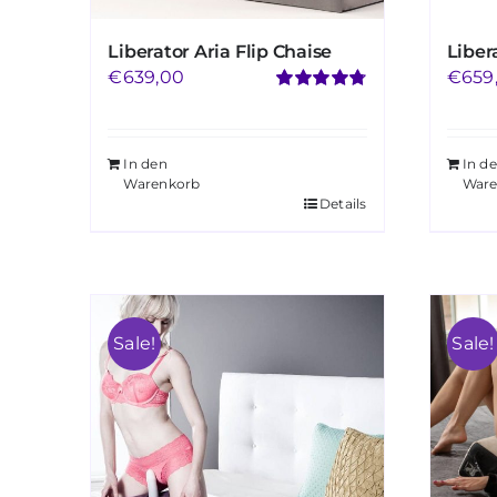
Liberator Aria Flip Chaise
Liber
€
639,00
€
659
Bewertet
mit
4.76
von
5
In den
In d
Warenkorb
Ware
Details
Sale!
Sale!