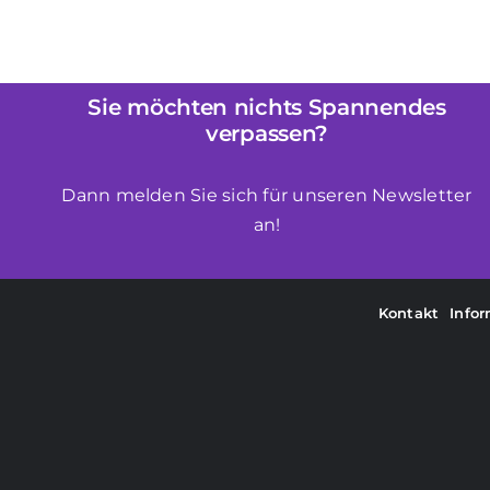
auf.
auf.
Die
Die
Optionen
Opti
können
könn
Sie möchten nichts Spannendes
auf
auf
verpassen?
der
der
Produktseite
Produ
Dann melden Sie sich für unseren Newsletter
gewählt
gewä
an!
werden
werd
Kontakt
Info