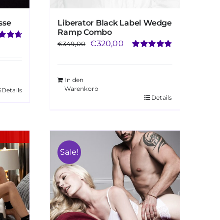
sse
Liberator Black Label Wedge
Ramp Combo
Ursprünglicher
Aktueller
€
320,00
€
349,00
rtet
67
von
Bewertet
Preis
Preis
mit
4.71
von
war:
ist:
5
In den
€349,00
€320,00.
Warenkorb
Details
Details
Sale!