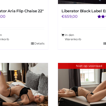
ator Aria Flip Chaise 22″
Liberator Black Label E
,00
€
659,00
Bewe
mit
4.
5
en
In den
nkorb
Warenkorb
Details
Niet op voorraad