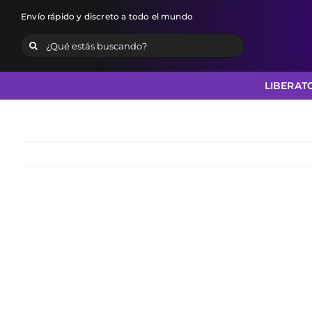
Skip
Envío rápido y discreto a todo el mundo
to
Search
content
for:
LIBERAT
View
Larger
Image