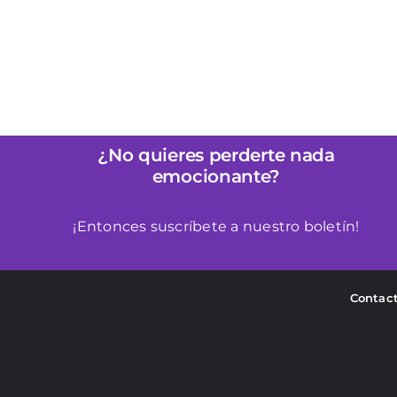
para Principiantes en Bondage
B
¿No quieres perderte nada
emocionante?
¡Entonces suscríbete a nuestro boletín!
Contac