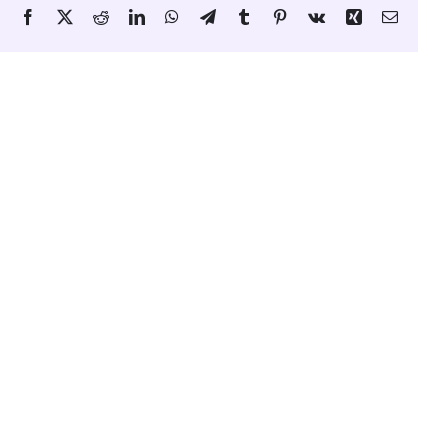
Facebook
X
Reddit
LinkedIn
WhatsApp
Telegram
Tumblr
Pinterest
Vk
Xing
Email
ontaneidad:
Los Fundamentos de la
os que Hacen
Intimidad: Cómo una Buena