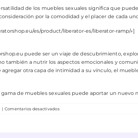
ersatilidad de los muebles sexuales significa que puede
onsideración por la comodidad y el placer de cada uno
ratorshop.eu/es/product/liberator-es/liberator-ramp/»]
orshop.eu puede ser un viaje de descubrimiento, explor
 sino también a nutrir los aspectos emocionales y comun
 agregar otra capa de intimidad a su vínculo, el mueb
a gama de muebles sexuales puede aportar un nuevo ni
en
s
|
Comentarios desactivados
Cómo
los
muebles
sexuales