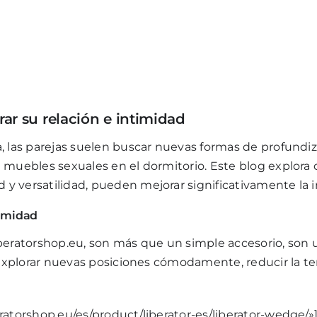
r su relación e intimidad
, las parejas suelen buscar nuevas formas de profundiz
 muebles sexuales en el dormitorio. Este blog explora 
 versatilidad, pueden mejorar significativamente la in
timidad
iberatorshop.eu, son más que un simple accesorio, son 
s explorar nuevas posiciones cómodamente, reducir la te
ratorshop.eu/es/product/liberator-es/liberator-wedge/»