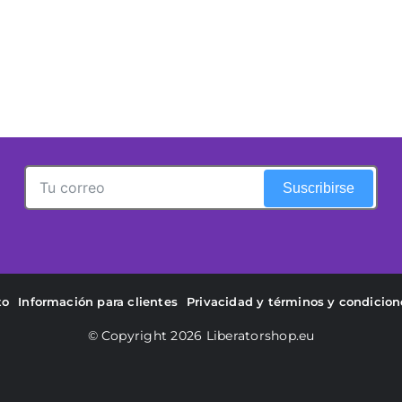
arra Separadora Liberator Talea
una Gran D
Suscribirse
to
Información para clientes
Privacidad y términos y condicion
© Copyright 2026
Liberatorshop.eu