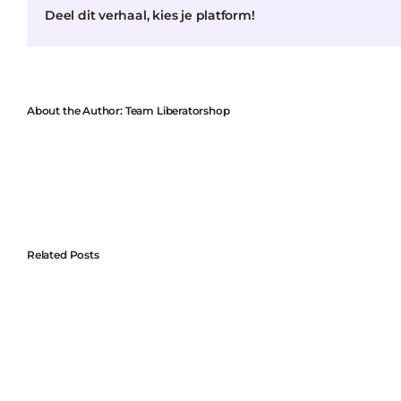
Deel dit verhaal, kies je platform!
About the Author:
Team Liberatorshop
Related Posts
Por Qué Liberator es Perfecto