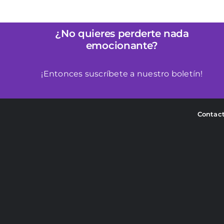
múltiples
variantes.
¿No quieres perderte nada
Las
emocionante?
opciones
se
¡Entonces suscríbete a nuestro boletín!
pueden
elegir
en
Contac
la
página
de
producto