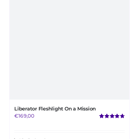
Mijn Account
Winkelwagen
Liberator Fleshlight On a Mission
€
169,00
Valorado
con
4.73
de 5