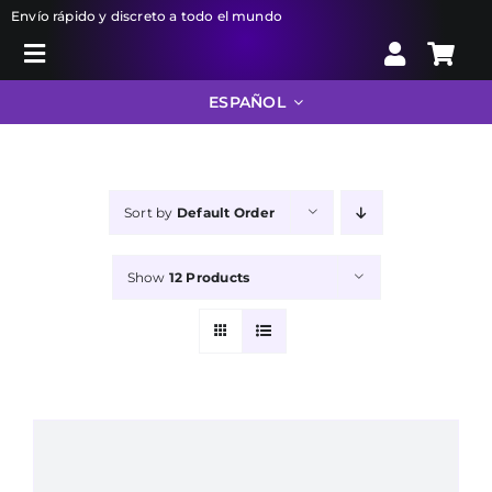
Skip
Envío rápido y discreto a todo el mundo
to
Toggle
content
Search
Navigation
ESPAÑOL
for:
Liberator
Sort by
Default Order
Bondage
Show
12 Products
Juguetes sexuales
Farmacia
Info