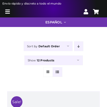
Skip
Envío rápido y discreto a todo el mundo
to
Toggle
content
Search
Navigation
ESPAÑOL
for:
Liberator
Sort by
Default Order
Bondage
Show
12 Products
Juguetes sexuales
Farmacia
Info
Sale!