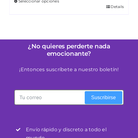
Seleccionar opciones
era:
es:
Details
Este
€215,00.
€199,00.
producto
tiene
múltiples
variantes.
¿No quieres perderte nada
Las
emocionante?
opciones
se
¡Entonces suscríbete a nuestro boletín!
pueden
elegir
en
Suscribirse
la
página
de
producto
Envío rápido y discreto a todo el
mundo