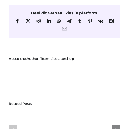
dormitorio:
formas
Deel dit verhaal, kies je platform!
creativas
de
Facebook
X
Reddit
LinkedIn
WhatsApp
Telegram
Tumblr
Pinterest
Vk
Xing
incorporar
Email
muebles
sexuales
About the Author:
Team Liberatorshop
Related Posts
os
Por Qué Liberator
Expande Tus