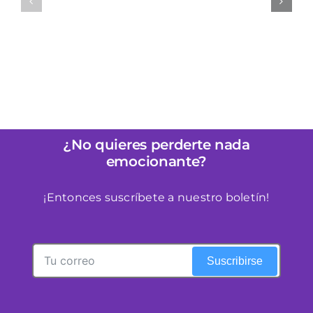
:
es Perfecto para
Horizontes con la
a
Principiantes en
Barra Separadora
ce
Bondage
Liberator Talea
¿No quieres perderte nada
emocionante?
¡Entonces suscríbete a nuestro boletín!
Suscribirse