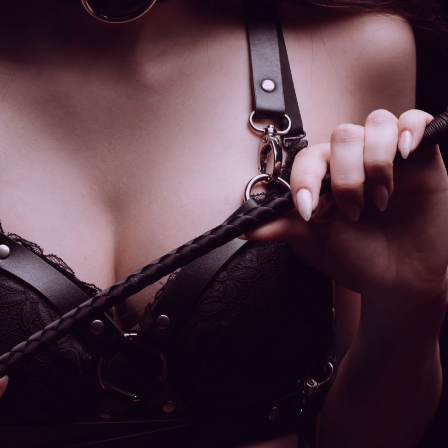
l’Intimité
:
Comment
Une
Bonne
Préparation
Peut
Faire
Toute
la
Différence