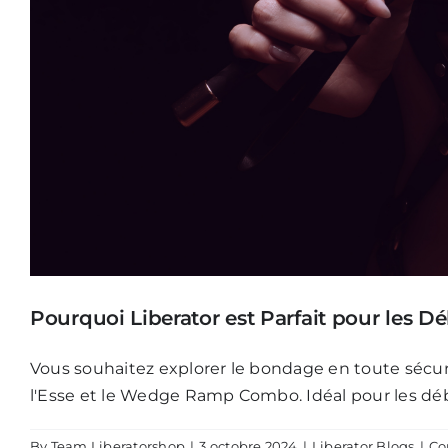
Pourquoi Liberator est Parfait pour les 
Vous souhaitez explorer le bondage en toute sécuri
l'Esse et le Wedge Ramp Combo. Idéal pour les débu
By
Team Liberatorshop
|
3 octobre 2024
|
Liberator Blogs
|
Co