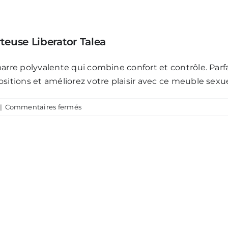
teuse Liberator Talea
barre polyvalente qui combine confort et contrôle. Pa
sitions et améliorez votre plaisir avec ce meuble sexue
sur
|
Commentaires fermés
Élargissez
Vos
Horizons
avec
la
Barre
Écarteuse
Liberator
Talea