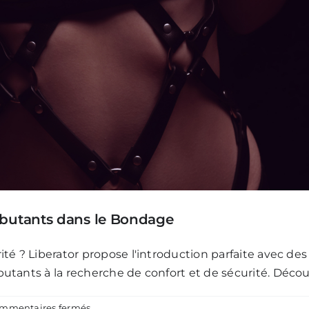
Débutants dans le Bondage
té ? Liberator propose l'introduction parfaite avec de
tants à la recherche de confort et de sécurité. Découv
sur
mmentaires fermés