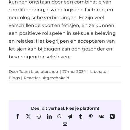
kunnen ontstaan door een combinatie van
conditionering, psychologische factoren, en
neurologische verbindingen. Er zijn veel
verschillende soorten fetisjen, en ze kunnen
een positieve rol spelen in seksuele beleving
en relaties. Het begrijpen en accepteren van
fetisjen kan bijdragen aan een gezonder en
bevredigender seksleven.
Door
Team Liberatorshop
|
27 mei 2024
|
Liberator
voor
Blogs
|
Reacties uitgeschakeld
De
Psychologie
van
Fetisjen:
Deel dit verhaal, kies je platform!
Wat
Ze
Facebook
X
Reddit
LinkedIn
WhatsApp
Telegram
Tumblr
Pinterest
Vk
Xing
Zijn
E-
mail
en