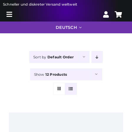
Skip
Schneller und diskreter Versand weltweit
to
Toggle
content
Search
Navigation
DEUTSCH
for:
Liberator
Sort by
Default Order
Bondage
Show
12 Products
Sexspielzeug
Drogerie
Info