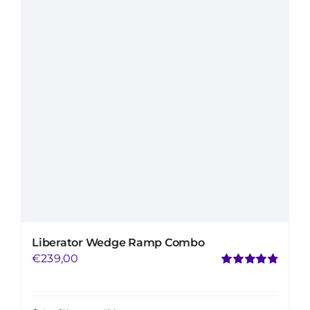
Mijn Account
Winkelwagen
Liberator Wedge Ramp Combo
€
239,00
Bewertet
mit
4.79
von
5