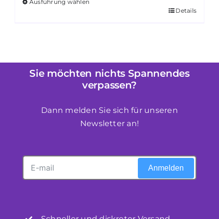
Ausführung wählen
Details
Dieses
Produkt
weist
mehrere
Varianten
Sie möchten nichts Spannendes
auf.
verpassen?
Die
Optionen
Dann melden Sie sich für unseren
können
Newsletter an!
auf
der
Produktseite
Anmelden
gewählt
werden
Schneller und diskreter Versand