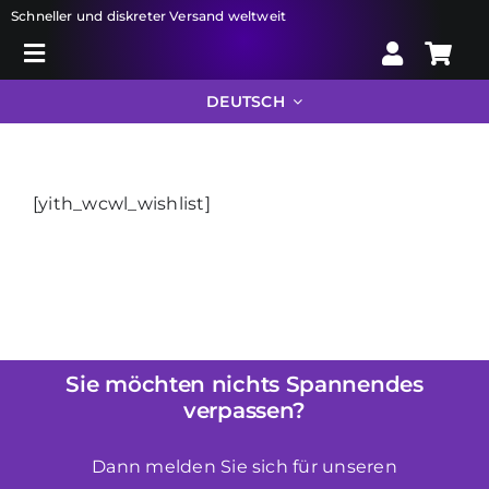
Skip
Schneller und diskreter Versand weltweit
to
Toggle
content
Search
Navigation
DEUTSCH
for:
Liberator
[yith_wcwl_wishlist]
Bondage
Sexspielzeug
Sie möchten nichts Spannendes
Drogerie
verpassen?
Info
Dann melden Sie sich für unseren