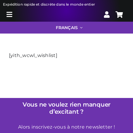
Skip
Expédition rapide et discrète dans le monde entier
to
Toggle
content
Search
Navigation
FRANÇAIS
for:
Liberator
[yith_wcwl_wishlist]
Bondage
Jouets sexuels
Vous ne voulez rien manquer
Droguerie
d’excitant ?
Info
Alors inscrivez-vous à notre newsletter !