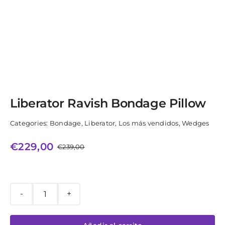
Liberator Ravish Bondage Pillow
Categories:
Bondage
,
Liberator
,
Los más vendidos
,
Wedges
€
229,00
€
239,00
El
El
precio
precio
original
actual
era:
es:
€239,00.
€229,00.
Liberator
Ravish