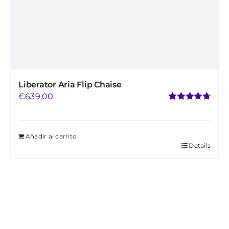
de
producto
Liberator Aria Flip Chaise
€
639,00
Valorado
con
4.76
de 5
Añadir al carrito
Details