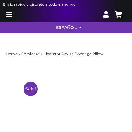
Skip
Envío rápido y discreto a todo el mundo
to
Toggle
content
Search
Navigation
ESPAÑOL
for:
Liberator
Home
»
Comienzo
»
Liberator Ravish Bondage Pillow
Bondage
Juguetes sexuales
Sale!
Farmacia
Info