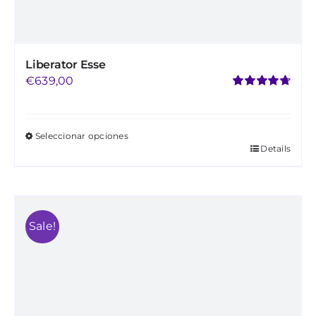
Liberator Esse
€
639,00
Valorado
con
4.75
de 5
Seleccionar opciones
Details
Este
producto
tiene
múltiples
Sale!
variantes.
Las
opciones
se
pueden