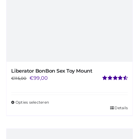
de
productpagina
Liberator BonBon Sex Toy Mount
Oorspronkelijke
Huidige
€
99,00
€
115,00
Gewaardeerd
prijs
prijs
4.59
uit 5
was:
is:
Opties selecteren
€115,00.
€99,00.
Details
Dit
product
heeft
meerdere