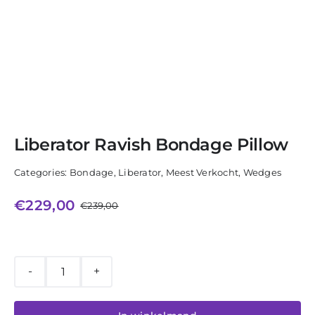
Liberator Ravish Bondage Pillow
Categories:
Bondage
,
Liberator
,
Meest Verkocht
,
Wedges
€
229,00
€
239,00
Oorspronkelijke
Huidige
prijs
prijs
was:
is:
€239,00.
€229,00.
Liberator
Ravish