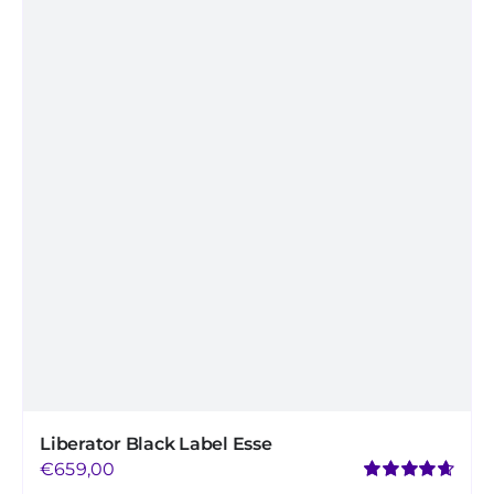
variaties.
Deze
optie
kan
gekozen
worden
op
de
productpagina
Liberator Black Label Esse
€
659,00