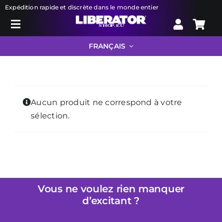
Skip
Expédition rapide et discrète dans le monde entier
to
Toggle
content
Search
Navigation
FRANÇAIS
for:
Liberator
Aucun produit ne correspond à votre
Bondage
sélection.
Jouets sexuels
Droguerie
Vous ne voulez rien manquer
d’excitant ?
Info