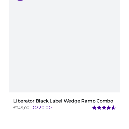
Mijn Account
Winkelwagen
Liberator Black Label Wedge Ramp Combo
Le
Le
€
320,00
€
349,00
Note
4.71
prix
prix
sur 5
initial
actuel