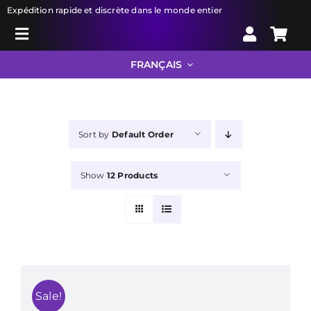
Skip
Expédition rapide et discrète dans le monde entier
to
Toggle
content
Search
Navigation
FRANÇAIS
for:
Liberator
Sort by
Default Order
Bondage
Show
12 Products
Jouets sexuels
Droguerie
Info
Sale!