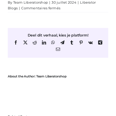
By
Team Liberatorshop
|
30 juillet 2024
|
Liberator
sur
Blogs
|
Commentaires fermés
Expériences
des
Clients
:
Deel dit verhaal, kies je platform!
Comment
Liberator
Facebook
X
Reddit
LinkedIn
WhatsApp
Telegram
Tumblr
Pinterest
Vk
Xing
a
Email
Changé
Leur
Vie
About the Author:
Team Liberatorshop