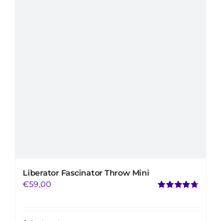
Mijn Account
Winkelwagen
Liberator Fascinator Throw Mini
€
59,00
Gewaardeerd
4.75
uit 5