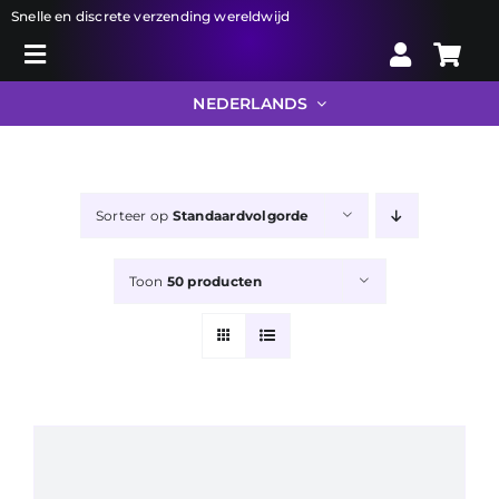
Ga
Snelle en discrete verzending wereldwijd
naar
Toggle
inhoud
Zoeken
Navigation
NEDERLANDS
naar:
Liberator
Sorteer op
Standaardvolgorde
Bondage
Toon
50 producten
Toys
Drogist
Info