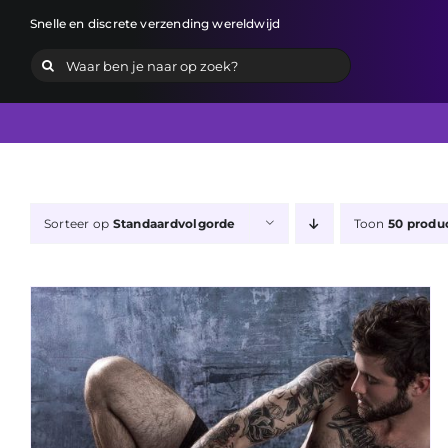
Ga
Snelle en discrete verzending wereldwijd
naar
Zoeken
inhoud
naar:
Sorteer op
Standaardvolgorde
Toon
50 produ