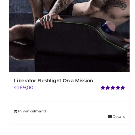
Liberator Fleshlight On a Mission
€
169,00
Gewaardeerd
4.73
uit 5
In winkelmand
Details