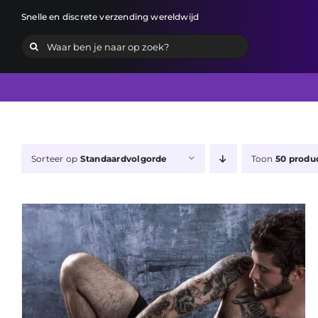
Ga
Snelle en discrete verzending wereldwijd
naar
Zoeken
inhoud
naar:
Sorteer op
Standaardvolgorde
Toon
50 produ