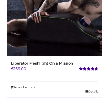
Liberator Fleshlight On a Mission
€
169,00
Gewaardeerd
4.73
uit 5
In winkelmand
Details