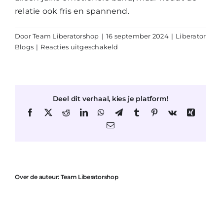
relatie ook fris en spannend.
Door
Team Liberatorshop
|
16 september 2024
|
Liberator
voor
Blogs
|
Reacties uitgeschakeld
Romantiek
en
Spontaniteit:
Kleine
Deel dit verhaal, kies je platform!
Gebaren
die
Facebook
X
Reddit
LinkedIn
WhatsApp
Telegram
Tumblr
Pinterest
Vk
Xing
een
E-
mail
Groot
Verschil
Maken
Over de auteur:
Team Liberatorshop