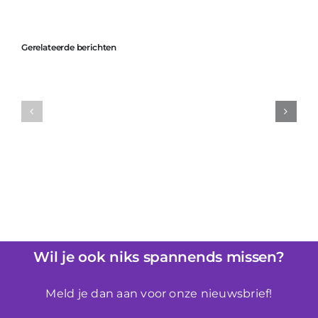
Gerelateerde berichten
e
De Basis van
e
Intimiteit: Hoe Een
Waarom Liberator
m
Goede
Perfect is voor
Voorbereiding
Beginners in
Een Wereld van
Bondage
Verschil Maakt
Wil je ook niks spannends missen?
Meld je dan aan voor onze nieuwsbrief!