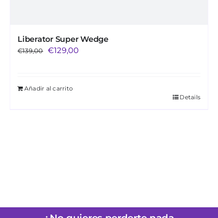
Liberator Super Wedge
El
El
€
129,00
€
139,00
precio
precio
original
actual
Añadir al carrito
era:
es:
Details
€139,00.
€129,00.