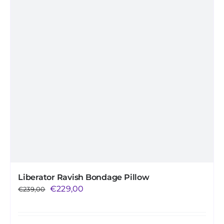
Liberator Ravish Bondage Pillow
El
El
€
229,00
€
239,00
precio
precio
original
actual