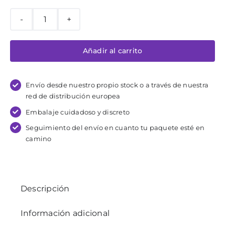
original
actual
era:
es:
€579,00.
€569,00.
Liberator
Steed
Añadir al carrito
Bondage
Spanking
Bench
Envío desde nuestro propio stock o a través de nuestra
cantidad
red de distribución europea
Embalaje cuidadoso y discreto
Seguimiento del envío en cuanto tu paquete esté en
camino
Descripción
Información adicional