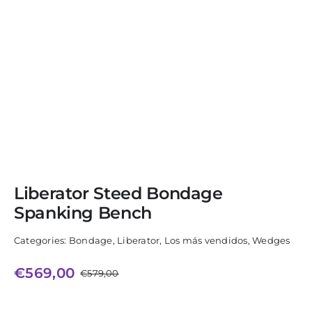
Liberator Steed Bondage
Spanking Bench
Categories:
Bondage
,
Liberator
,
Los más vendidos
,
Wedges
€
569,00
€
579,00
El
El
precio
precio