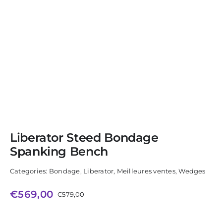
Liberator Steed Bondage
Spanking Bench
Categories:
Bondage
,
Liberator
,
Meilleures ventes
,
Wedges
€
569,00
€
579,00
Le
Le
prix
prix