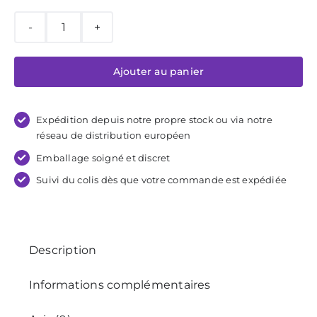
initial
actuel
était :
est :
€579,00.
€569,00.
quantité
de
Ajouter au panier
Liberator
Steed
Bondage
Expédition depuis notre propre stock ou via notre
Spanking
réseau de distribution européen
Bench
Emballage soigné et discret
Suivi du colis dès que votre commande est expédiée
Description
Informations complémentaires