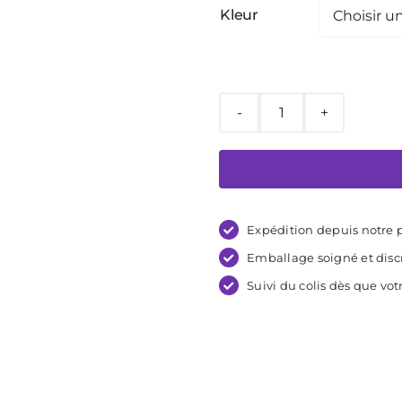
Kleur
quantité
de
Liberator
Fascinator
Throw
Expédition depuis notre p
Mini
Emballage soigné et disc
Suivi du colis dès que v