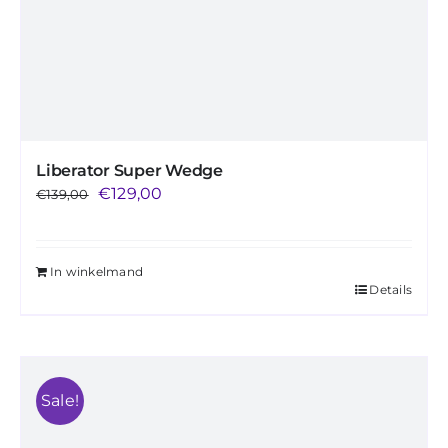
Liberator Super Wedge
Oorspronkelijke
Huidige
€
129,00
€
139,00
prijs
prijs
was:
is:
In winkelmand
€139,00.
€129,00.
Details
Sale!