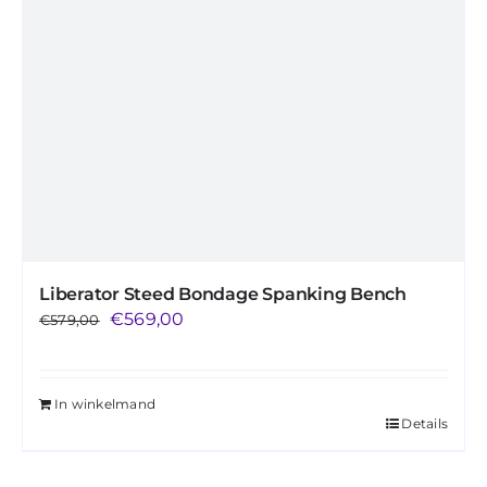
Liberator Steed Bondage Spanking Bench
Oorspronkelijke
Huidige
€
569,00
€
579,00
prijs
prijs
was:
is:
In winkelmand
€579,00.
€569,00.
Details