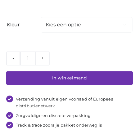
Kleur

Liberator
Fascinator
In winkelmand
Throw
Mini
aantal
Verzending vanuit eigen voorraad of Europees
distributienetwerk
Zorgvuldige
en
discrete
verpakking
Track & trace zodra je pakket onderweg is