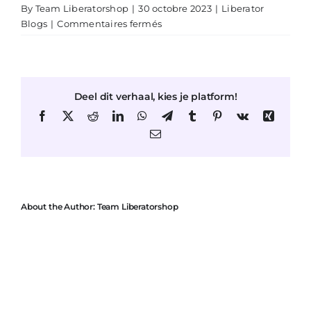
By
Team Liberatorshop
|
30 octobre 2023
|
Liberator
sur
Blogs
|
Commentaires fermés
Liberator
Ramps
:
La
Deel dit verhaal, kies je platform!
clé
tacite
Facebook
X
Reddit
LinkedIn
WhatsApp
Telegram
Tumblr
Pinterest
Vk
Xing
d’une
Email
colonne
vertébrale
en
bonne
santé
About the Author:
Team Liberatorshop
pendant
l’intimité