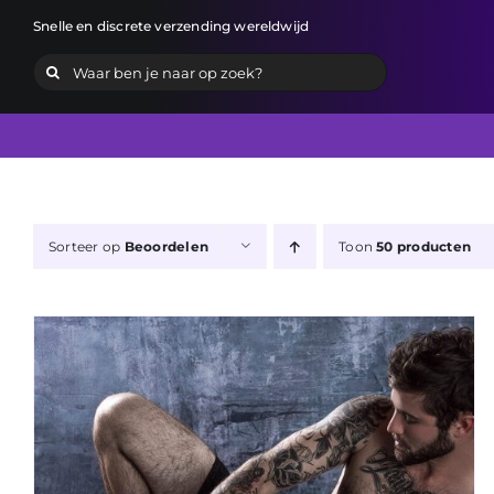
Ga
Snelle en discrete verzending wereldwijd
naar
Zoeken
inhoud
naar:
Sorteer op
Beoordelen
Toon
50 producten