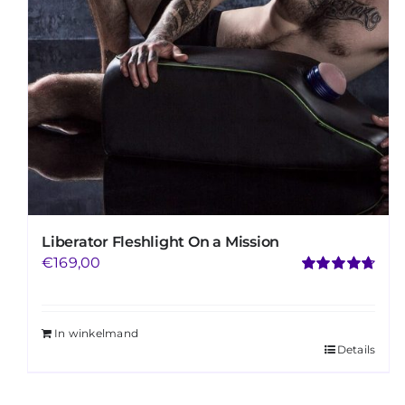
Liberator Fleshlight On a Mission
€
169,00
Gewaardeerd
4.73
uit 5
In winkelmand
Details